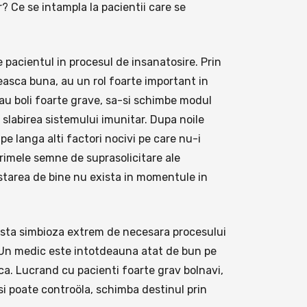
r? Ce se intampla la pacientii care se
 pacientul in procesul de insanatosire. Prin
easca buna, au un rol foarte important in
sau boli foarte grave, sa-si schimbe modul
 slabirea sistemului imunitar. Dupa noile
e langa alti factori nocivi pe care nu-i
 primele semne de suprasolicitare ale
 starea de bine nu exista in momentule in
easta simbioza extrem de necesara procesului
. Un medic este intotdeauna atat de bun pe
ca. Lucrand cu pacienti foarte grav bolnavi,
si poate controöla, schimba destinul prin