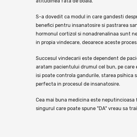
atitudinea fata de boala.
S-a dovedit ca modul in care gandesti despre
benefici pentru insanatosire si pastrarea sa
hormonul cortizol si nonadrenalinaa sunt neg
in propia vindecare, deoarece aceste procese
Succesul vindecarii este dependent de pacien
aratam pacientului drumul cel bun, pe care e
isi poate controla gandurile, starea psihica
perfecta in procesul de insanatosire.
Cea mai buna medicina este neputincioasa fara
singurul care poate spune "DA" vreau sa trai