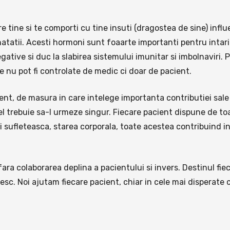
 tine si te comporti cu tine insuti (dragostea de sine) infl
natatii. Acesti hormoni sunt foaarte importanti pentru intari
ative si duc la slabirea sistemului imunitar si imbolnaviri. 
 nu pot fi controlate de medic ci doar de pacient.
t, de masura in care intelege importanta contributiei sale 
l trebuie sa-l urmeze singur. Fiecare pacient dispune de toa
 si sufleteasca, starea corporala, toate acestea contribuind 
 colaborarea deplina a pacientului si invers. Destinul fiecar
esc. Noi ajutam fiecare pacient, chiar in cele mai disperate 