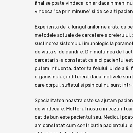
final se poate vindeca, chiar daca nimeni nu-i
vindeca "ca prin minune" si de ce alti pacie
Experienta de-a lungul anilor ne arata ca pe 
metodele actuale de cercetare a creierului,
sustinerea sistemului imunologic la parametr
de viata si de gandire. Din multimea de fact
cercetari s-a constatat ca aici pacientul est
putem influenta, datorita felului lui de a fi,
organismului, indiferent daca motivele sunt
care corpul, sufletul si psihicul nu sunt intr
Specialitatea noastra este sa ajutam pacien
de vindecare. Motto-ul nostru in cazuri foa
cat de bun este pacientul sau. Medicul poate
am constatat cum contributia pacientului est