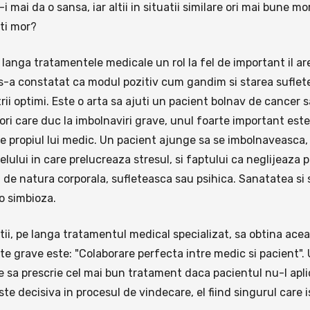
 mai da o sansa, iar altii in situatii similare ori mai bune mo
nti mor?
langa tratamentele medicale un rol la fel de important il are
 s-a constatat ca modul pozitiv cum gandim si starea suflet
ii optimi. Este o arta sa ajuti un pacient bolnav de cancer 
ori care duc la imbolnaviri grave, unul foarte important este
e propiul lui medic. Un pacient ajunge sa se imbolnaveasca, p
 felului in care prelucreaza stresul, si faptului ca neglijeaza
 de natura corporala, sufleteasca sau psihica. Sanatatea si
-o simbioza.
tii, pe langa tratamentul medical specializat, sa obtina ac
rte grave este: "Colaborare perfecta intre medic si pacient"
 sa prescrie cel mai bun tratament daca pacientul nu-l apli
e decisiva in procesul de vindecare, el fiind singurul care i