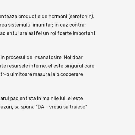
uenteaza productie de hormoni (serotonin),
rea sistemului imunitar; in caz contrar
Pacientul are astfel un rol foarte important
in procesul de insanatosire. Noi doar
te resursele interne, el este singurul care
intr-o uimitoare masura la o cooperare
ui pacient sta in mainile lui, el este
cazuri, sa spuna "DA - vreau sa traiesc"